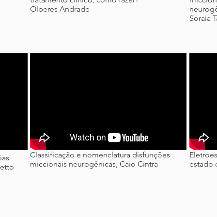
Olberes Andrade
neurogê
Soraia 
Classificação e nomenclatura disfunções
Eletroe
ias
miccionais neurogênicas, Caio Cintra
estado 
retto