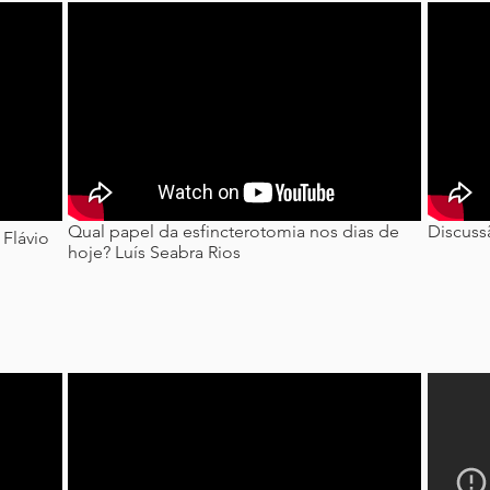
Qual papel da esfincterotomia nos dias de
Discuss
 Flávio
hoje? Luís Seabra Rios