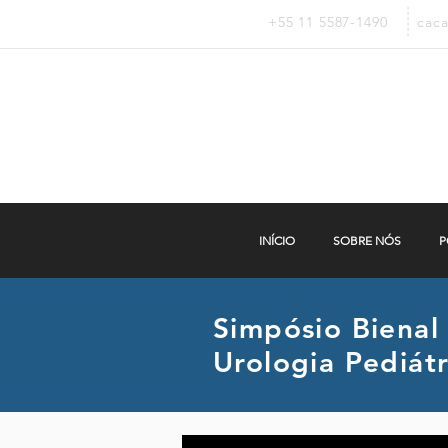
+55 11 5587-1490
cac
INÍCIO
SOBRE NÓS
P
Simpósio Bienal
Urologia Pediát