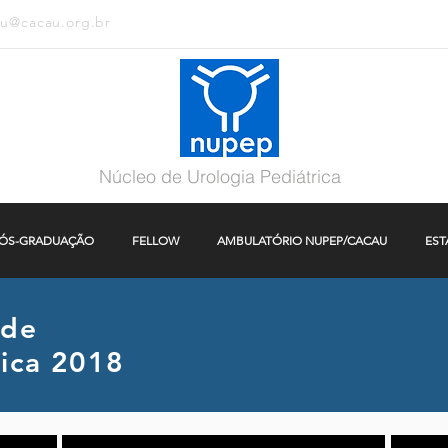
au@cacau.org.br
Núcleo de Urologia Pediátrica
ÓS-GRADUAÇÃO
FELLOW
AMBULATÓRIO NUPEP/CACAU
EST
 de
rica 2018