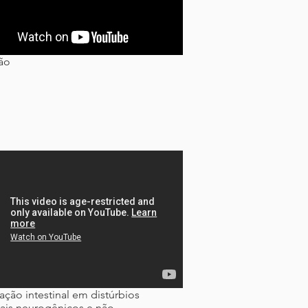
ão
ação intestinal em distúrbios
ais neurogênicos e não