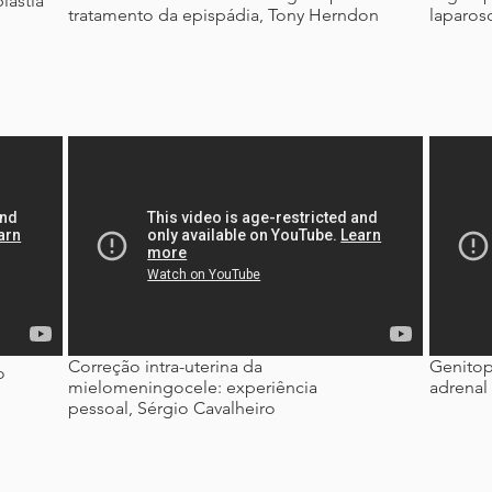
lastia
tratamento da epispádia, Tony Herndon
laparos
Correção intra-uterina da
Genitopl
o
mielomeningocele: experiência
adrenal
pessoal, Sérgio Cavalheiro