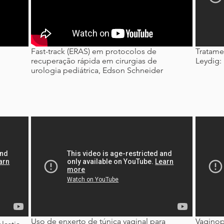
Fast-track (ERAS) em protocolos de
Tratame
recuperação rápida em cirurgias de
Leydig:
urologia pediátrica, Edson Schneider
Uso de enxerto de túnica vaginal para
Vaginop