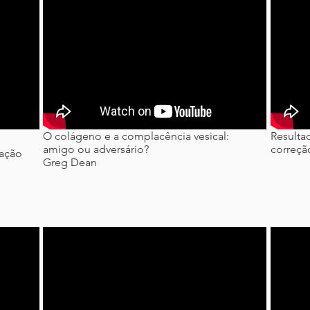
O colágeno e a complacência vesical:
Resulta
amigo ou adversário?
correção
gação
Greg Dean