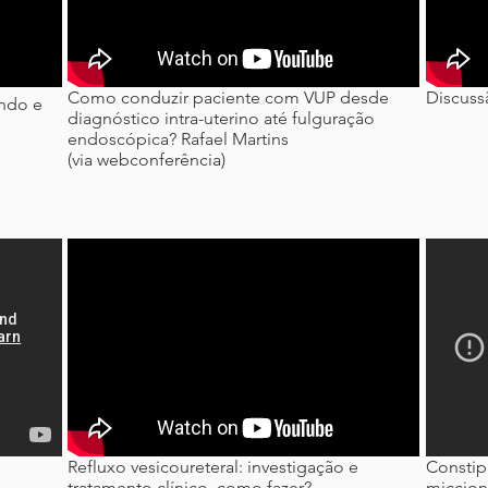
Como conduzir paciente com VUP desde
Discuss
ando e
diagnóstico intra-uterino até fulguração
endoscópica? Rafael Martins
(via webconferência)
Refluxo vesicoureteral: investigação e
Constip
tratamento clínico, como fazer?
miccion