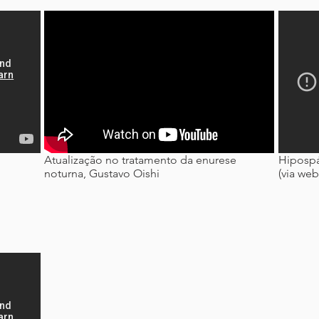
Atualização no tratamento da enurese
Hipospá
noturna, Gustavo Oishi
(via we