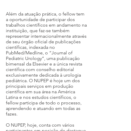
Garrone Dra. Marcela Leal Dr.
supervisores dos chamados.
Riberto Liguori Dr. Ricardo
Além da atuação prática, o fellow tem
Marcondes Dr. Sérgio Ottoni
a oportunidade de participar dos
trabalhos científicos em andamento na
Enfermeira: Maria José Psicóloga:
instituição, que faz-se também
Dalva Louzada Secretária: Suzi
representar internacionalmente através
Messias Pós-graduandos: João
de seu órgão oficial de publicações
científicas, indexada no
Parizi Jorge Pompermaier Maria
PubMed/Medline, o “Journal of
Isabel Silva
Pediatric Urology”, uma publicação
bimensal da Elsevier e a única revista
científica com conselho editorial
exclusivamente dedicada à urologia
pediátrica. O NUPEP é hoje um dos
principais serviços em produção
científica em sua área na América
Latina e nos estudos científicos, o
fellow participa de todo o processo,
aprendendo e atuando em todas as
fazes.
O NUPEP, hoje, conta com vários
participantes em posição de destaque