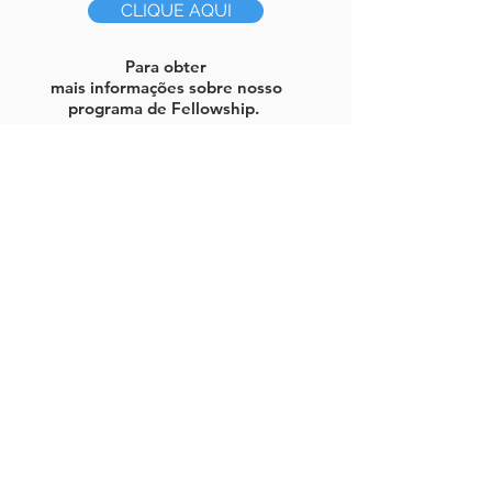
CLIQUE AQUI
Para obter
mais informações sobre nosso
programa de Fellowship.
Veja abaixo a lista de fellows
que já passaram pelo N
UPEP:
Fellows Nacionais:
Marcelo Vilela
Ubirajara Barroso Jr
Sérgio Leite Ottoni
Geovanne Furtado