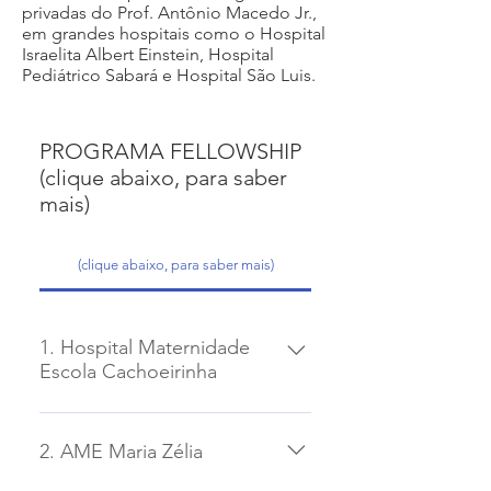
privadas do Prof. Antônio Macedo Jr.,
em grandes hospitais como o Hospital
Israelita Albert Einstein, Hospital
Pediátrico Sabará e Hospital São Luis.
PROGRAMA FELLOWSHIP
(clique abaixo, para saber
mais)
(clique abaixo, para saber mais)
1. Hospital Maternidade
Escola Cachoeirinha
As atividades no Hospital serão
coordenadas e supervisionadas
2. AME Maria Zélia
pelo Dr. Antonio Macedo Jr e